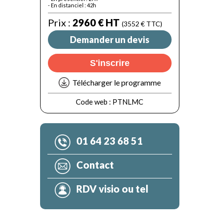
- En distanciel : 42h
Prix :
2960 € HT
(3552 € TTC)
Demander un devis
S'inscrire
Télécharger le programme
Code web :
PTNLMC
01 64 23 68 51
Contact
RDV visio ou tel