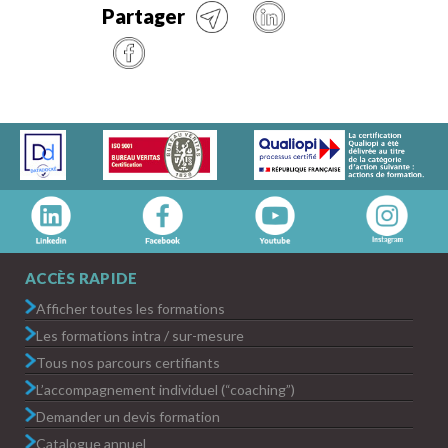
Partager
ACCÈS RAPIDE
Afficher toutes les formations
Les formations intra / sur-mesure
Tous nos parcours certifiants
L’accompagnement individuel (“coaching”)
Demander un devis formation
Catalogue annuel