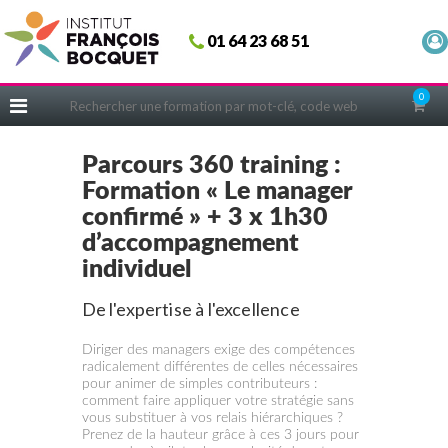
Fermer
01 64 23 68 51
ACCUEIL
FORMATIONS
0
CERIFICATIONS
INTRAS | SUR-MESURE
Parcours 360 training :
Formation « Le manager
COACHING
confirmé » + 3 x 1h30
EN PRATIQUE
d’accompagnement
NOUS CONNAÎTRE
individuel
CONSEILS MICRO-COACHING
De l'expertise à l'excellence
PODCAST
Diriger des managers exige des compétences
WEBINAIRES
radicalement différentes de celles nécessaires
pour animer de simples contributeurs :
QUESTIONNAIRE GRATUIT
comment faire appliquer votre stratégie sans
vous substituer à vos relais hiérarchiques ?
Prenez de la hauteur grâce à ces 3 jours pour