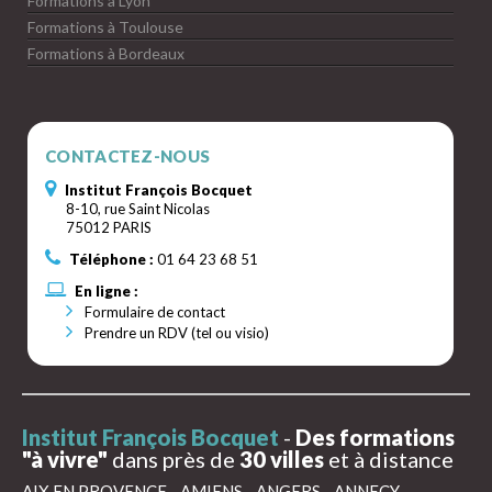
Formations à Lyon
Formations à Toulouse
Formations à Bordeaux
CONTACTEZ-NOUS
Institut François Bocquet
8-10, rue Saint Nicolas
75012 PARIS
Téléphone :
01 64 23 68 51
En ligne :
Formulaire de contact
Prendre un RDV (tel ou visio)
Institut François Bocquet
-
Des formations
"à vivre"
dans près de
30 villes
et à distance
AIX EN PROVENCE
-
AMIENS
-
ANGERS
-
ANNECY
-