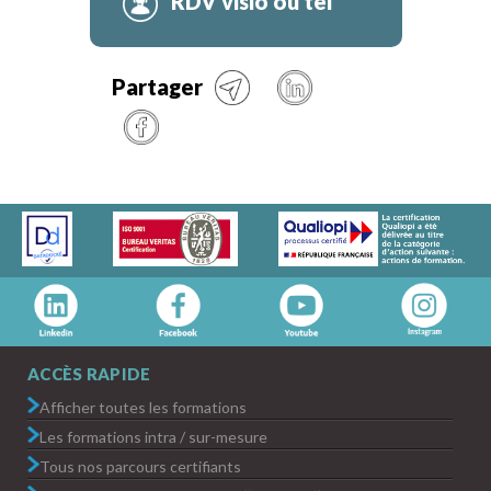
RDV visio ou tel
Partager
ACCÈS RAPIDE
Afficher toutes les formations
Les formations intra / sur-mesure
Tous nos parcours certifiants