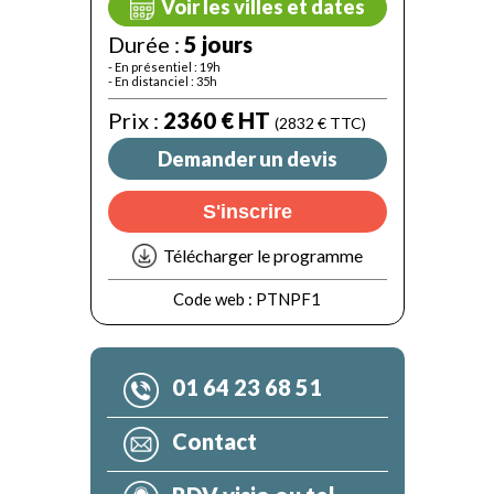
Voir les villes et dates
Durée :
5 jours
- En présentiel : 19h
- En distanciel : 35h
Prix :
2360 € HT
(2832 € TTC)
Demander un devis
S'inscrire
Télécharger le programme
Code web :
PTNPF1
01 64 23 68 51
Contact