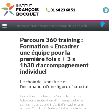
Fermer
01 64 23 68 51
ACCUEIL
FORMATIONS
0
CERIFICATIONS
INTRAS | SUR-MESURE
Parcours 360 training :
Formation « Encadrer
COACHING
une équipe pour la
EN PRATIQUE
première fois » + 3 x
NOUS CONNAÎTRE
1h30 d’accompagnement
individuel
CONSEILS MICRO-COACHING
PODCAST
Le choix de la posture et
l'incarnation d'une figure d'autorité
WEBINAIRES
L'excellence technique d'un collaborateur
QUESTIONNAIRE GRATUIT
fidèle ou la motivation d'un jeune cadre ne
suffisent pas quand il s'agit d'encadrer une
équipe. Car si la théorie est faite de règles, la