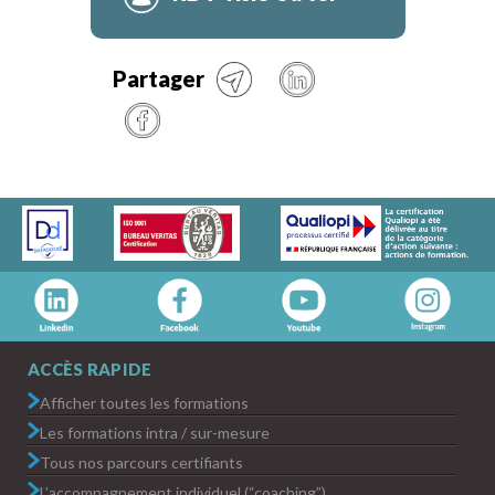
Partager
ACCÈS RAPIDE
Afficher toutes les formations
Les formations intra / sur-mesure
Tous nos parcours certifiants
L’accompagnement individuel (“coaching”)