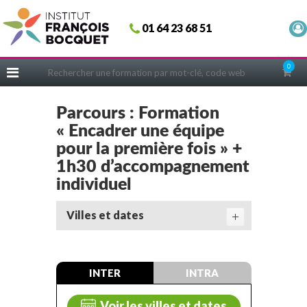
Fermer
01 64 23 68 51
ACCUEIL
FORMATIONS
0
CERIFICATIONS
INTRAS | SUR-MESURE
Parcours : Formation
« Encadrer une équipe
COACHING
pour la première fois » +
EN PRATIQUE
1h30 d’accompagnement
NOUS CONNAÎTRE
individuel
CONSEILS MICRO-COACHING
Villes et dates
PODCAST
WEBINAIRES
INTER
INTRA
QUESTIONNAIRE GRATUIT
Voir les villes et dates