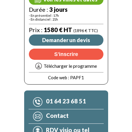
Durée :
3 jours
- En présentiel : 17h
- En distanciel : 21h
Prix :
1580 € HT
(1896 € TTC)
Demander un devis
S'inscrire
Télécharger le programme
Code web :
PAPF1
01 64 23 68 51
Contact
RDV visio ou tel