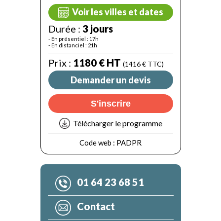
Voir les villes et dates
Durée :
3 jours
- En présentiel : 17h
- En distanciel : 21h
Prix :
1180 € HT
(1416 € TTC)
Demander un devis
S'inscrire
Télécharger le programme
Code web :
PADPR
01 64 23 68 51
Contact