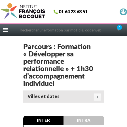
Fermer
01 64 23 68 51
ACCUEIL
FORMATIONS
0
CERIFICATIONS
INTRAS | SUR-MESURE
Parcours : Formation
« Développer sa
COACHING
performance
EN PRATIQUE
relationnelle » + 1h30
NOUS CONNAÎTRE
d’accompagnement
individuel
CONSEILS MICRO-COACHING
PODCAST
Villes et dates
WEBINAIRES
QUESTIONNAIRE GRATUIT
INTER
INTRA