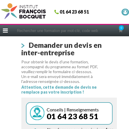
Fermer
01 64 23 68 51
ACCUEIL
FORMATIONS
0
CERIFICATIONS
Demander un devis en
INTRAS | SUR-MESURE
inter-entreprise
COACHING
Pour obtenir le devis d'une formation,
EN PRATIQUE
accompagné du programme au format PDF,
veuillez remplir le formulaire ci-dessous.
NOUS CONNAÎTRE
Un e-mail sera envoyé immédiatement à
l'adresse renseignée ci-dessous.
CONSEILS MICRO-COACHING
Attention, cette demande de devis ne
remplace pas votre inscription !
PODCAST
WEBINAIRES
Conseils | Renseignements
01 64 23 68 51
QUESTIONNAIRE GRATUIT