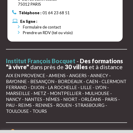
75012 PARIS
Téléphone :
01 64 23 68 51
En ligne :
Formulaire de contact
Prendre un RDV (tel ou visio)
Institut François Bocquet
-
Des formations
"à vivre"
dans près de
30 villes
et à distance
AIX EN PROVENCE
-
AMIENS
-
ANGERS
-
ANNECY
-
BAYONNE
-
BESANÇON
-
BORDEAUX
-
CAEN
-
CLERMONT
FERRAND
-
DIJON
-
LA ROCHELLE
-
LILLE
-
LYON
-
MARSEILLE
-
METZ
-
MONTPELLIER
-
MULHOUSE
-
NANCY
-
NANTES
-
NÎMES
-
NIORT
-
ORLÉANS
-
PARIS
-
PAU
-
REIMS
-
RENNES
-
ROUEN
-
STRASBOURG
-
TOULOUSE
-
TOURS
Mentions légales
Conditions générales de