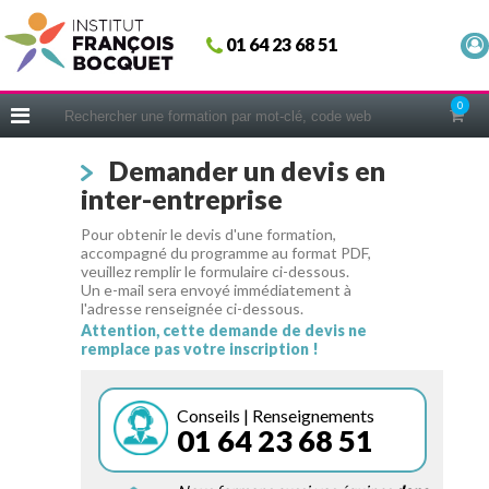
Fermer
01 64 23 68 51
ACCUEIL
FORMATIONS
0
CERIFICATIONS
Demander un devis en
INTRAS | SUR-MESURE
inter-entreprise
COACHING
Pour obtenir le devis d'une formation,
EN PRATIQUE
accompagné du programme au format PDF,
veuillez remplir le formulaire ci-dessous.
NOUS CONNAÎTRE
Un e-mail sera envoyé immédiatement à
l'adresse renseignée ci-dessous.
CONSEILS MICRO-COACHING
Attention, cette demande de devis ne
remplace pas votre inscription !
PODCAST
WEBINAIRES
Conseils | Renseignements
01 64 23 68 51
QUESTIONNAIRE GRATUIT