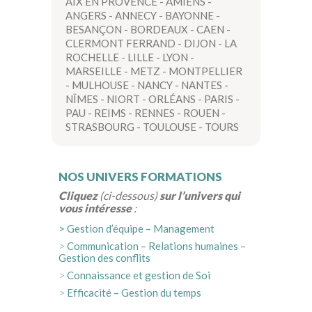
AIX EN PROVENCE
-
AMIENS
-
ANGERS
-
ANNECY
-
BAYONNE
-
BESANÇON
-
BORDEAUX
-
CAEN
-
CLERMONT FERRAND
-
DIJON
-
LA
ROCHELLE
-
LILLE
-
LYON
-
MARSEILLE
-
METZ
-
MONTPELLIER
-
MULHOUSE
-
NANCY
-
NANTES
-
NÎMES
-
NIORT
-
ORLÉANS
-
PARIS
-
PAU
-
REIMS
-
RENNES
-
ROUEN
-
STRASBOURG
-
TOULOUSE
-
TOURS
NOS UNIVERS FORMATIONS
Cliquez
(ci-dessous)
sur l’univers
qui
vous intéresse
:
> Gestion d’équipe – Management
>
Communication – Relations humaines –
Gestion des conflits
>
Connaissance et gestion de Soi
>
Efficacité – Gestion du temps