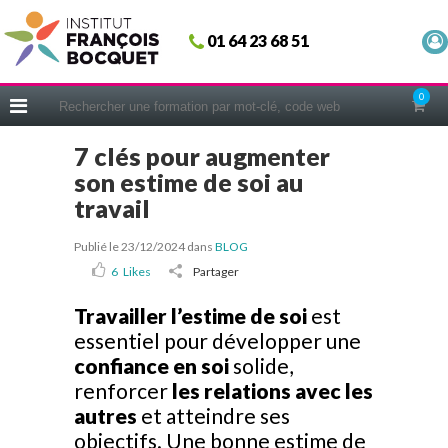
Fermer
01 64 23 68 51
ACCUEIL
FORMATIONS
0
CERIFICATIONS
7 clés pour augmenter
INTRAS | SUR-MESURE
son estime de soi au
COACHING
travail
EN PRATIQUE
Publié le 23/12/2024
dans
BLOG
NOUS CONNAÎTRE
6
Likes
Partager
CONSEILS MICRO-COACHING
Travailler l’estime de soi
est
PODCAST
essentiel pour développer une
confiance en soi
solide,
WEBINAIRES
renforcer
les relations avec les
QUESTIONNAIRE GRATUIT
autres
et atteindre ses
objectifs. Une bonne estime de