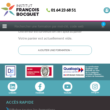
Fermer
01 64 23 68 51
ACCUEIL
FORMATIONS
0
CERIFICATIONS
Une erreur est survenue lors de l'ajout au panier
Votre panier est actuellement vide.
INTRAS | SUR-MESURE
COACHING
AJOUTER UNE FORMATION
>
EN PRATIQUE
NOUS CONNAÎTRE
CONSEILS MICRO-COACHING
PODCAST
WEBINAIRES
QUESTIONNAIRE GRATUIT
ACCÈS RAPIDE
Afficher toutes les formations