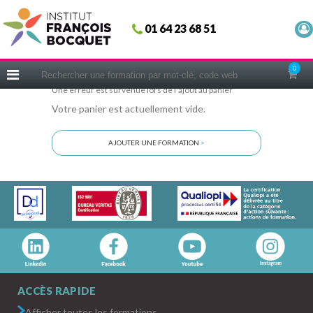
Fermer
01 64 23 68 51
ACCUEIL
FORMATIONS
0
CERIFICATIONS
Une erreur est survenue lors de l'ajout au panier
Votre panier est actuellement vide.
INTRAS | SUR-MESURE
COACHING
AJOUTER UNE FORMATION
>
EN PRATIQUE
NOUS CONNAÎTRE
CONSEILS MICRO-COACHING
PODCAST
WEBINAIRES
QUESTIONNAIRE GRATUIT
ACCÈS RAPIDE
Afficher toutes les formations