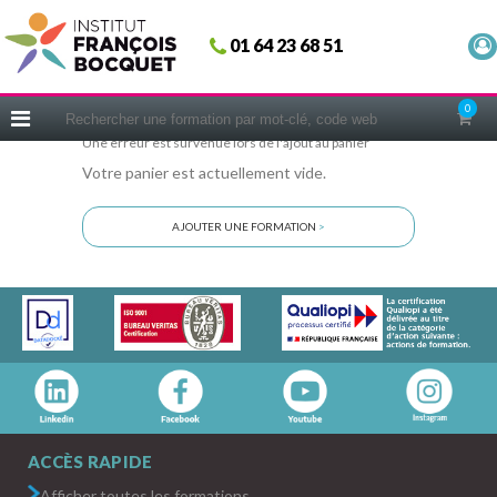
Fermer
01 64 23 68 51
ACCUEIL
FORMATIONS
0
CERIFICATIONS
Une erreur est survenue lors de l'ajout au panier
Votre panier est actuellement vide.
INTRAS | SUR-MESURE
COACHING
AJOUTER UNE FORMATION
>
EN PRATIQUE
NOUS CONNAÎTRE
CONSEILS MICRO-COACHING
PODCAST
WEBINAIRES
QUESTIONNAIRE GRATUIT
ACCÈS RAPIDE
Afficher toutes les formations