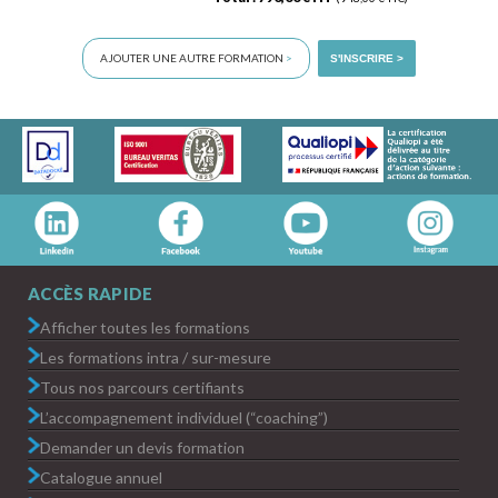
AJOUTER UNE AUTRE FORMATION
>
S'INSCRIRE >
ACCÈS RAPIDE
Afficher toutes les formations
Les formations intra / sur-mesure
Tous nos parcours certifiants
L’accompagnement individuel (“coaching”)
Demander un devis formation
Catalogue annuel