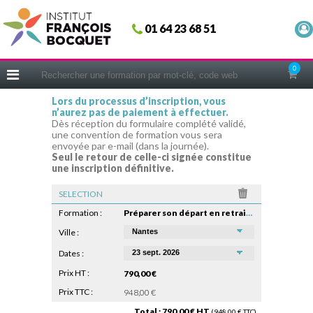
Fermer
01 64 23 68 51
ACCUEIL
FORMATIONS
0
CERIFICATIONS
Lors du processus d’inscription, vous
n’aurez pas de paiement à effectuer.
INTRAS | SUR-MESURE
Dès réception du formulaire complété validé,
une convention de formation vous sera
COACHING
envoyée par e-mail (dans la journée).
Seul le retour de celle-ci signée constitue
EN PRATIQUE
une inscription définitive.
NOUS CONNAÎTRE
SELECTION
CONSEILS MICRO-COACHING
Formation :
Préparer son départ en retraite
PODCAST
Ville :
Dates :
WEBINAIRES
Prix HT :
790,00 €
QUESTIONNAIRE GRATUIT
Prix TTC :
948,00 €
Total : 790,00 € HT
(948,00 € TTC)