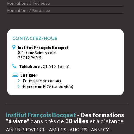
Formations à Toulouse
Formations à Bordeaux
CONTACTEZ-NOUS
Institut François Bocquet
8-10, rue Saint Nicolas
75012 PARIS
Téléphone :
01 64 23 68 51
En ligne :
Formulaire de contact
Prendre un RDV (tel ou visio)
Institut François Bocquet
-
Des formations
"à vivre"
dans près de
30 villes
et à distance
AIX EN PROVENCE
-
AMIENS
-
ANGERS
-
ANNECY
-