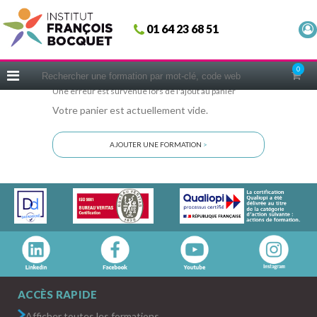
Fermer
01 64 23 68 51
ACCUEIL
FORMATIONS
0
CERIFICATIONS
Une erreur est survenue lors de l'ajout au panier
Votre panier est actuellement vide.
INTRAS | SUR-MESURE
COACHING
AJOUTER UNE FORMATION
>
EN PRATIQUE
NOUS CONNAÎTRE
CONSEILS MICRO-COACHING
PODCAST
WEBINAIRES
QUESTIONNAIRE GRATUIT
ACCÈS RAPIDE
Afficher toutes les formations