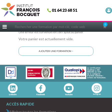
Fermer
01 64 23 68 51
ACCUEIL
FORMATIONS
0
CERIFICATIONS
Une erreur est survenue lors de l'ajout au panier
Votre panier est actuellement vide.
INTRAS | SUR-MESURE
COACHING
AJOUTER UNE FORMATION
>
EN PRATIQUE
NOUS CONNAÎTRE
CONSEILS MICRO-COACHING
PODCAST
WEBINAIRES
QUESTIONNAIRE GRATUIT
ACCÈS RAPIDE
Afficher toutes les formations