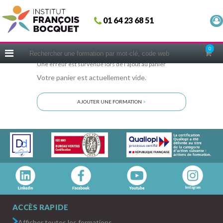
Fermer
01 64 23 68 51
ACCUEIL
FORMATIONS
0
CERIFICATIONS
Une erreur est survenue lors de l'ajout au panier
Votre panier est actuellement vide.
INTRAS | SUR-MESURE
COACHING
AJOUTER UNE FORMATION
>
EN PRATIQUE
NOUS CONNAÎTRE
CONSEILS MICRO-COACHING
PODCAST
WEBINAIRES
QUESTIONNAIRE GRATUIT
ACCÈS RAPIDE
Afficher toutes les formations