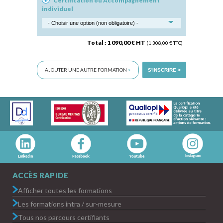
Certification ou Accompagnement
individuel
Total : 1 090,00 € HT
(1 308,00 € TTC)
AJOUTER UNE AUTRE FORMATION
>
S'INSCRIRE >
ACCÈS RAPIDE
Afficher toutes les formations
Les formations intra / sur-mesure
Tous nos parcours certifiants