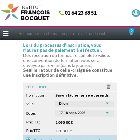
Fermer
01 64 23 68 51
ACCUEIL
FORMATIONS
0
CERIFICATIONS
Lors du processus d’inscription, vous
n’aurez pas de paiement à effectuer.
INTRAS | SUR-MESURE
Dès réception du formulaire complété validé,
une convention de formation vous sera
COACHING
envoyée par e-mail (dans la journée).
Seul le retour de celle-ci signée constitue
EN PRATIQUE
une inscription définitive.
NOUS CONNAÎTRE
SELECTION
CONSEILS MICRO-COACHING
Formation :
Savoir lâcher prise et prendre du recul
PODCAST
Ville :
Dates :
WEBINAIRES
Prix HT :
1 090,00 €
QUESTIONNAIRE GRATUIT
Prix TTC :
1 308,00 €