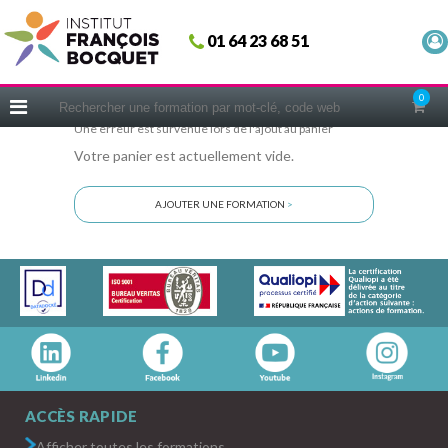
Fermer
01 64 23 68 51
ACCUEIL
FORMATIONS
0
CERIFICATIONS
Une erreur est survenue lors de l'ajout au panier
Votre panier est actuellement vide.
INTRAS | SUR-MESURE
COACHING
AJOUTER UNE FORMATION
>
EN PRATIQUE
NOUS CONNAÎTRE
CONSEILS MICRO-COACHING
PODCAST
WEBINAIRES
QUESTIONNAIRE GRATUIT
ACCÈS RAPIDE
Afficher toutes les formations