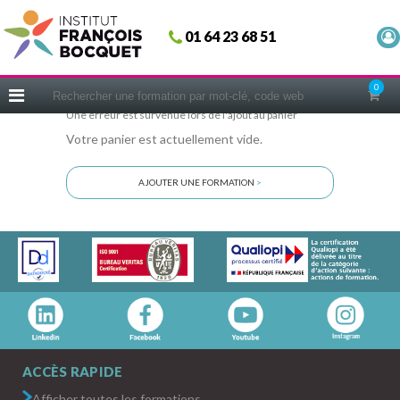
Fermer
01 64 23 68 51
ACCUEIL
FORMATIONS
0
CERIFICATIONS
Une erreur est survenue lors de l'ajout au panier
Votre panier est actuellement vide.
INTRAS | SUR-MESURE
COACHING
AJOUTER UNE FORMATION
>
EN PRATIQUE
NOUS CONNAÎTRE
CONSEILS MICRO-COACHING
PODCAST
WEBINAIRES
QUESTIONNAIRE GRATUIT
ACCÈS RAPIDE
Afficher toutes les formations