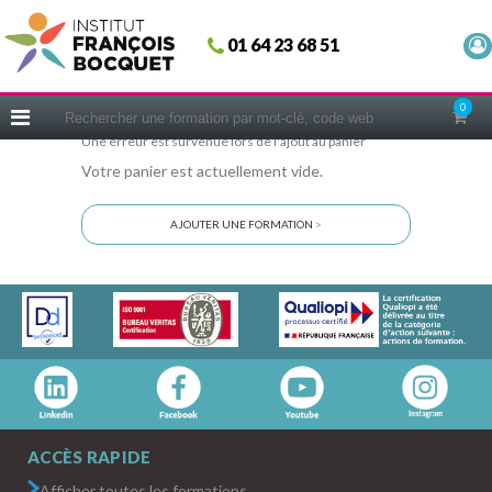
Fermer
01 64 23 68 51
ACCUEIL
FORMATIONS
0
CERIFICATIONS
Une erreur est survenue lors de l'ajout au panier
Votre panier est actuellement vide.
INTRAS | SUR-MESURE
COACHING
AJOUTER UNE FORMATION
>
EN PRATIQUE
NOUS CONNAÎTRE
CONSEILS MICRO-COACHING
PODCAST
WEBINAIRES
QUESTIONNAIRE GRATUIT
ACCÈS RAPIDE
Afficher toutes les formations