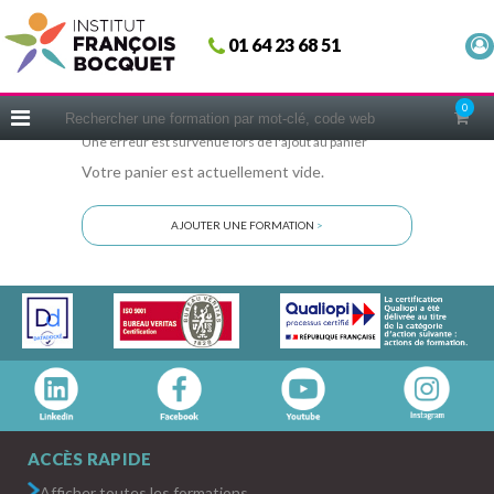
Fermer
01 64 23 68 51
ACCUEIL
FORMATIONS
0
CERIFICATIONS
Une erreur est survenue lors de l'ajout au panier
Votre panier est actuellement vide.
INTRAS | SUR-MESURE
COACHING
AJOUTER UNE FORMATION
>
EN PRATIQUE
NOUS CONNAÎTRE
CONSEILS MICRO-COACHING
PODCAST
WEBINAIRES
QUESTIONNAIRE GRATUIT
ACCÈS RAPIDE
Afficher toutes les formations