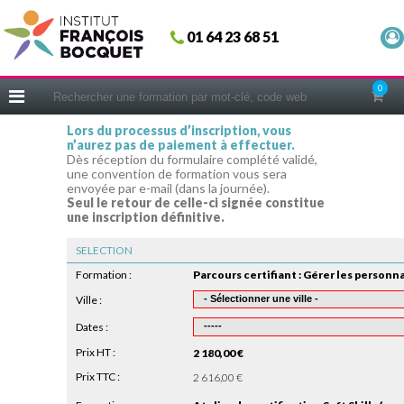
Fermer
01 64 23 68 51
ACCUEIL
FORMATIONS
0
CERIFICATIONS
Lors du processus d’inscription, vous
n’aurez pas de paiement à effectuer.
INTRAS | SUR-MESURE
Dès réception du formulaire complété validé,
une convention de formation vous sera
COACHING
envoyée par e-mail (dans la journée).
Seul le retour de celle-ci signée constitue
EN PRATIQUE
une inscription définitive.
NOUS CONNAÎTRE
SELECTION
CONSEILS MICRO-COACHING
Formation :
PODCAST
Ville :
Dates :
WEBINAIRES
Prix HT :
2 180,00 €
QUESTIONNAIRE GRATUIT
Prix TTC :
2 616,00 €