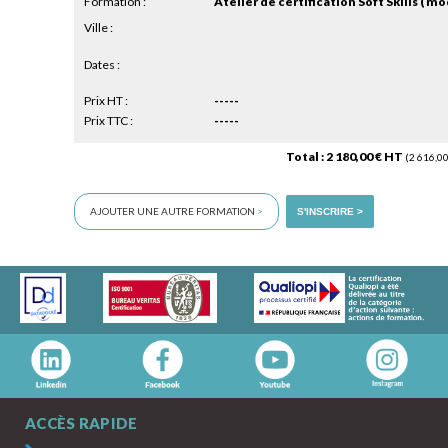
Formation :
Ville :
Dates :
Prix HT :
-----
Prix TTC :
-----
Total : 2 180,00 € HT
(2 616,00
AJOUTER UNE AUTRE FORMATION
>
S'INSCRIRE >
ACCÈS RAPIDE