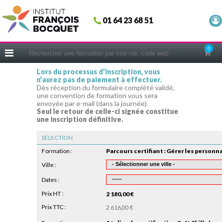
Fermer
01 64 23 68 51
ACCUEIL
FORMATIONS
0
CERIFICATIONS
Lors du processus d’inscription, vous
n’aurez pas de paiement à effectuer.
INTRAS | SUR-MESURE
Dès réception du formulaire complété validé,
une convention de formation vous sera
COACHING
envoyée par e-mail (dans la journée).
Seul le retour de celle-ci signée constitue
EN PRATIQUE
une inscription définitive.
NOUS CONNAÎTRE
SELECTION
CONSEILS MICRO-COACHING
Formation :
PODCAST
Ville :
Dates :
WEBINAIRES
Prix HT :
2 180,00 €
QUESTIONNAIRE GRATUIT
Prix TTC :
2 616,00 €