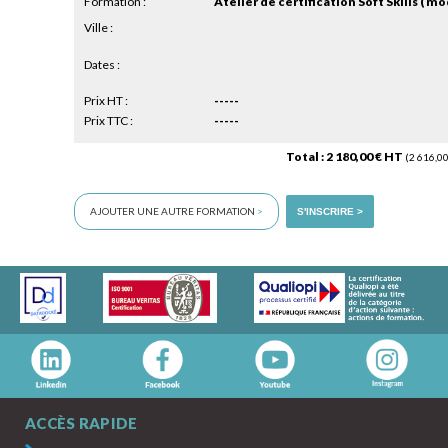
Formation :
Ville :
Dates :
Prix HT :
-----
Prix TTC :
-----
Total : 2 180,00 € HT
(2 616,00
AJOUTER UNE AUTRE FORMATION
>
S'INSCRIRE >
ACCÈS RAPIDE