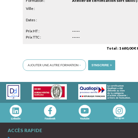
Formation :
Atelier de certification Soft Skills (
Ville :
Dates :
Prix HT :
-----
Prix TTC :
-----
Total : 1 680,00 €
AJOUTER UNE AUTRE FORMATION
>
S'INSCRIRE >
ACCÈS RAPIDE