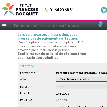
Fermer
01 64 23 68 51
ACCUEIL
FORMATIONS
0
CERIFICATIONS
Lors du processus d’inscription, vous
n’aurez pas de paiement à effectuer.
INTRAS | SUR-MESURE
Dès réception du formulaire complété validé,
une convention de formation vous sera
COACHING
envoyée par e-mail (dans la journée).
Seul le retour de celle-ci signée constitue
EN PRATIQUE
une inscription définitive.
NOUS CONNAÎTRE
SELECTION
CONSEILS MICRO-COACHING
Formation :
PODCAST
Ville :
Dates :
WEBINAIRES
Prix HT :
1 680,00 €
QUESTIONNAIRE GRATUIT
Prix TTC :
2 016,00 €