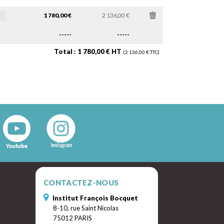
1 780,00 €
2 136,00 €
-----
-----
Total : 1 780,00 € HT
(2 136,00 € TTC)
CONTACTEZ-NOUS
Institut François Bocquet
8-10, rue Saint Nicolas
75012 PARIS