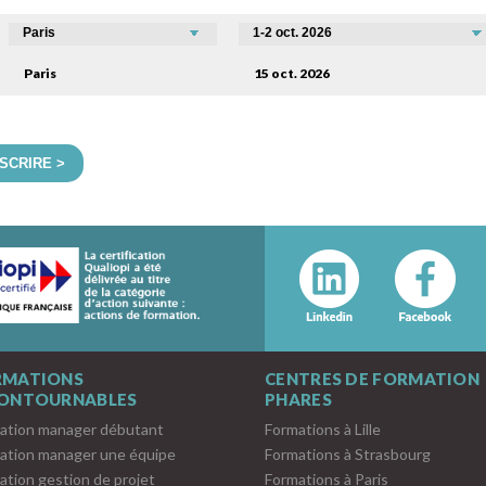
Paris
15 oct. 2026
NSCRIRE >
RMATIONS
CENTRES DE FORMATION
CONTOURNABLES
PHARES
ation manager débutant
Formations à Lille
ation manager une équipe
Formations à Strasbourg
ation gestion de projet
Formations à Paris