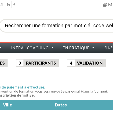
51
M
INTRA | COACHING
EN PRATIQUE
L'IN
ES
3
PARTICIPANTS
4
VALIDATION
as de paiement à effectuer.
nvention de formation vous sera envoyée par e-mail (dans la journée).
nscription définitive.
Ville
Dates