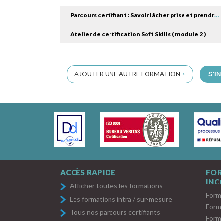
Parcours certifiant : Savoir lâcher prise et prendre du recul ( module 1 )
Atelier de certification Soft Skills ( module 2 )
AJOUTER UNE AUTRE FORMATION
>
S'I
ACCÈS RAPIDE
FO
IN
Afficher toutes les formations
Form
Les formations intra / sur-mesure
Form
Tous nos parcours certifiants
Form