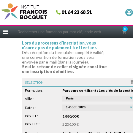
Fermer
01 64 23 68 51
ACCUEIL
FORMATIONS
0
CERIFICATIONS
Lors du processus d’inscription, vous
n’aurez pas de paiement à effectuer.
INTRAS | SUR-MESURE
Dès réception du formulaire complété validé,
une convention de formation vous sera
COACHING
envoyée par e-mail (dans la journée).
Seul le retour de celle-ci signée constitue
EN PRATIQUE
une inscription définitive.
NOUS CONNAÎTRE
SELECTION
CONSEILS MICRO-COACHING
Formation :
PODCAST
Ville :
Dates :
WEBINAIRES
Prix HT :
1 880,00 €
QUESTIONNAIRE GRATUIT
Prix TTC :
2 256,00 €