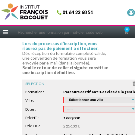
Fermer
01 64 23 68 51
ACCUEIL
FORMATIONS
0
CERIFICATIONS
Lors du processus d’inscription, vous
n’aurez pas de paiement à effectuer.
INTRAS | SUR-MESURE
Dès réception du formulaire complété validé,
une convention de formation vous sera
COACHING
envoyée par e-mail (dans la journée).
Seul le retour de celle-ci signée constitue
EN PRATIQUE
une inscription définitive.
NOUS CONNAÎTRE
SELECTION
CONSEILS MICRO-COACHING
Formation :
PODCAST
Ville :
Dates :
WEBINAIRES
Prix HT :
1 880,00 €
QUESTIONNAIRE GRATUIT
Prix TTC :
2 256,00 €