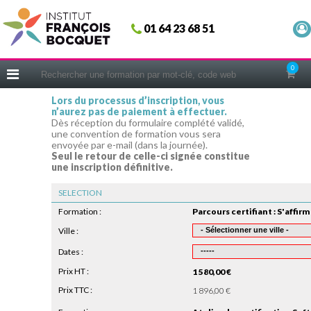
Fermer
01 64 23 68 51
ACCUEIL
FORMATIONS
0
CERIFICATIONS
Lors du processus d’inscription, vous
n’aurez pas de paiement à effectuer.
INTRAS | SUR-MESURE
Dès réception du formulaire complété validé,
une convention de formation vous sera
COACHING
envoyée par e-mail (dans la journée).
Seul le retour de celle-ci signée constitue
EN PRATIQUE
une inscription définitive.
NOUS CONNAÎTRE
SELECTION
CONSEILS MICRO-COACHING
Formation :
PODCAST
Ville :
Dates :
WEBINAIRES
Prix HT :
1 580,00 €
QUESTIONNAIRE GRATUIT
Prix TTC :
1 896,00 €