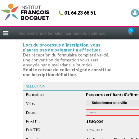
Fermer
01 64 23 68 51
ACCUEIL
FORMATIONS
0
CERIFICATIONS
Lors du processus d’inscription, vous
n’aurez pas de paiement à effectuer.
INTRAS | SUR-MESURE
Dès réception du formulaire complété validé,
une convention de formation vous sera
COACHING
envoyée par e-mail (dans la journée).
Seul le retour de celle-ci signée constitue
EN PRATIQUE
une inscription définitive.
NOUS CONNAÎTRE
SELECTION
CONSEILS MICRO-COACHING
Formation :
PODCAST
Ville :
Dates :
WEBINAIRES
Prix HT :
1 580,00 €
QUESTIONNAIRE GRATUIT
Prix TTC :
1 896,00 €