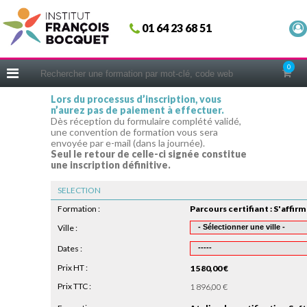
Fermer
01 64 23 68 51
ACCUEIL
FORMATIONS
0
CERIFICATIONS
Lors du processus d’inscription, vous
n’aurez pas de paiement à effectuer.
INTRAS | SUR-MESURE
Dès réception du formulaire complété validé,
une convention de formation vous sera
COACHING
envoyée par e-mail (dans la journée).
Seul le retour de celle-ci signée constitue
EN PRATIQUE
une inscription définitive.
NOUS CONNAÎTRE
SELECTION
CONSEILS MICRO-COACHING
Formation :
PODCAST
Ville :
Dates :
WEBINAIRES
Prix HT :
1 580,00 €
QUESTIONNAIRE GRATUIT
Prix TTC :
1 896,00 €