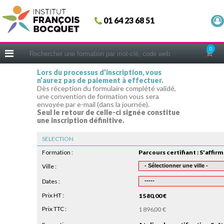
Fermer
01 64 23 68 51
ACCUEIL
FORMATIONS
0
CERIFICATIONS
Lors du processus d’inscription, vous
n’aurez pas de paiement à effectuer.
INTRAS | SUR-MESURE
Dès réception du formulaire complété validé,
une convention de formation vous sera
COACHING
envoyée par e-mail (dans la journée).
Seul le retour de celle-ci signée constitue
EN PRATIQUE
une inscription définitive.
NOUS CONNAÎTRE
SELECTION
CONSEILS MICRO-COACHING
Formation :
PODCAST
Ville :
Dates :
WEBINAIRES
Prix HT :
1 580,00 €
QUESTIONNAIRE GRATUIT
Prix TTC :
1 896,00 €