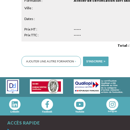
Formation :
Atelier de certification Soft Skil
Ville :
Dates :
Prix HT :
-----
Prix TTC :
-----
Total :
AJOUTER UNE AUTRE FORMATION
>
S'INSCRIRE >
ACCÈS RAPIDE