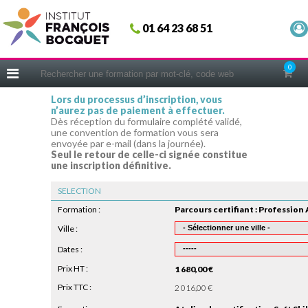
Fermer
01 64 23 68 51
ACCUEIL
FORMATIONS
0
CERIFICATIONS
Lors du processus d’inscription, vous
n’aurez pas de paiement à effectuer.
INTRAS | SUR-MESURE
Dès réception du formulaire complété validé,
une convention de formation vous sera
COACHING
envoyée par e-mail (dans la journée).
Seul le retour de celle-ci signée constitue
EN PRATIQUE
une inscription définitive.
NOUS CONNAÎTRE
SELECTION
CONSEILS MICRO-COACHING
Formation :
PODCAST
Ville :
Dates :
WEBINAIRES
Prix HT :
1 680,00 €
QUESTIONNAIRE GRATUIT
Prix TTC :
2 016,00 €