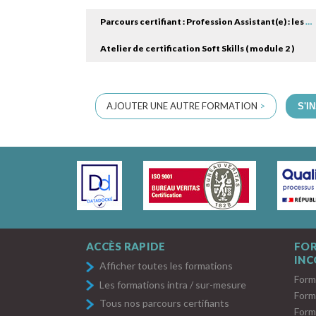
Parcours certifiant : Profession Assistant(e) : les nouvelles compétences ( module 1 )
Atelier de certification Soft Skills ( module 2 )
AJOUTER UNE AUTRE FORMATION
>
S'I
ACCÈS RAPIDE
FO
IN
Afficher toutes les formations
Form
Les formations intra / sur-mesure
Form
Tous nos parcours certifiants
Form