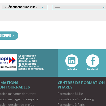
NSCRIRE >
RMATIONS
CENTRES DE FORMATION
CONTOURNABLES
PHARES
ation manager débutant
Formations à Lille
ation manager une équipe
Formations à Strasbourg
ation gestion de projet
Formations à Paris