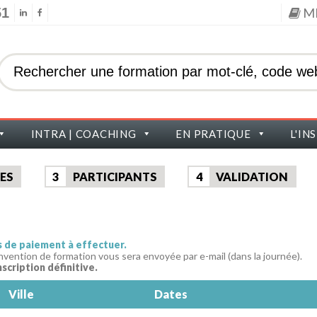
51
M
INTRA | COACHING
EN PRATIQUE
L'IN
ES
3
PARTICIPANTS
4
VALIDATION
as de paiement à effectuer.
nvention de formation vous sera envoyée par e-mail (dans la journée).
nscription définitive.
Ville
Dates