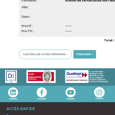
Formation :
Atelier de certification Soft Skil
Ville :
Dates :
Prix HT :
-----
Prix TTC :
-----
Total :
AJOUTER UNE AUTRE FORMATION
>
S'INSCRIRE >
ACCÈS RAPIDE