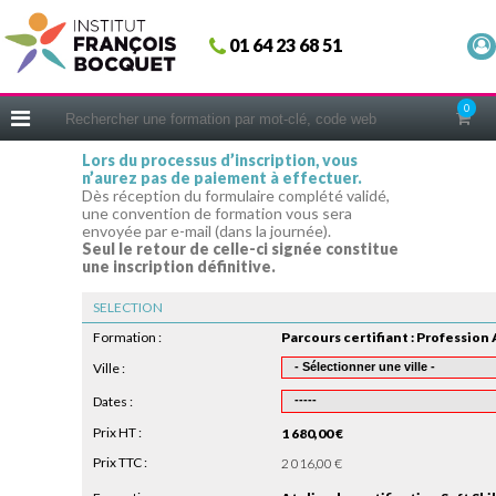
Fermer
01 64 23 68 51
ACCUEIL
FORMATIONS
0
CERIFICATIONS
Lors du processus d’inscription, vous
n’aurez pas de paiement à effectuer.
INTRAS | SUR-MESURE
Dès réception du formulaire complété validé,
une convention de formation vous sera
COACHING
envoyée par e-mail (dans la journée).
Seul le retour de celle-ci signée constitue
EN PRATIQUE
une inscription définitive.
NOUS CONNAÎTRE
SELECTION
CONSEILS MICRO-COACHING
Formation :
PODCAST
Ville :
Dates :
WEBINAIRES
Prix HT :
1 680,00 €
QUESTIONNAIRE GRATUIT
Prix TTC :
2 016,00 €