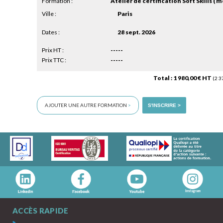
Formation :
Atelier de certification Soft Skills ( m
Ville :
Paris
Dates :
28 sept. 2026
Prix HT :
-----
Prix TTC :
-----
Total : 1 980,00 € HT
(2 3
AJOUTER UNE AUTRE FORMATION
>
S'INSCRIRE >
ACCÈS RAPIDE