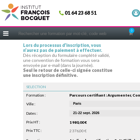
Fermer
01 64 23 68 51
ACCUEIL
FORMATIONS
0
CERIFICATIONS
Lors du processus d’inscription, vous
n’aurez pas de paiement à effectuer.
INTRAS | SUR-MESURE
Dès réception du formulaire complété validé,
une convention de formation vous sera
COACHING
envoyée par e-mail (dans la journée).
Seul le retour de celle-ci signée constitue
EN PRATIQUE
une inscription définitive.
NOUS CONNAÎTRE
SELECTION
CONSEILS MICRO-COACHING
Formation :
PODCAST
Ville :
Dates :
WEBINAIRES
Prix HT :
1 980,00 €
QUESTIONNAIRE GRATUIT
Prix TTC :
2 376,00 €