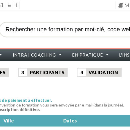
51
M
INTRA | COACHING
EN PRATIQUE
L'IN
ES
3
PARTICIPANTS
4
VALIDATION
as de paiement à effectuer.
nvention de formation vous sera envoyée par e-mail (dans la journée).
nscription définitive.
Ville
Dates