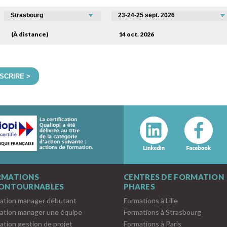
(À distance)
14 oct. 2026
NSCRIRE >
RMATIONS
CENTRES DE FORMATION
CONTOURNABLES
PHARES
ation manager débutant
Formations à Lille
ation manager une équipe
Formations à Strasbourg
ation gestion de projet
Formations à Paris