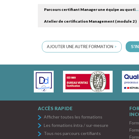
Parcours certifiant Manager une équipe au quotidien ( module 1 )
Atelier de certification Management ( module 2 )
AJOUTER UNE AUTRE FORMATION
>
S'I
ACCÈS RAPIDE
FO
IN
Afficher toutes les formations
Form
Les formations intra / sur-mesure
Form
Tous nos parcours certifiants
Form