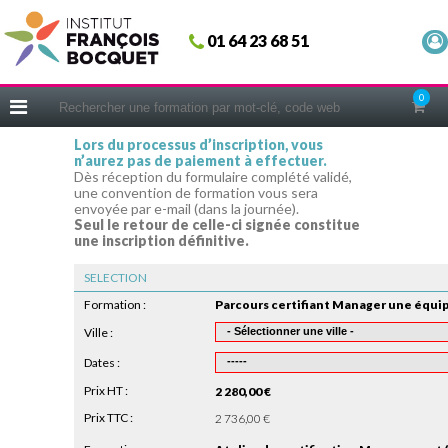
Fermer
01 64 23 68 51
ACCUEIL
FORMATIONS
0
CERIFICATIONS
Lors du processus d’inscription, vous
n’aurez pas de paiement à effectuer.
INTRAS | SUR-MESURE
Dès réception du formulaire complété validé,
une convention de formation vous sera
COACHING
envoyée par e-mail (dans la journée).
Seul le retour de celle-ci signée constitue
EN PRATIQUE
une inscription définitive.
NOUS CONNAÎTRE
SELECTION
CONSEILS MICRO-COACHING
Formation :
PODCAST
Ville :
Dates :
WEBINAIRES
Prix HT :
2 280,00 €
QUESTIONNAIRE GRATUIT
Prix TTC :
2 736,00 €