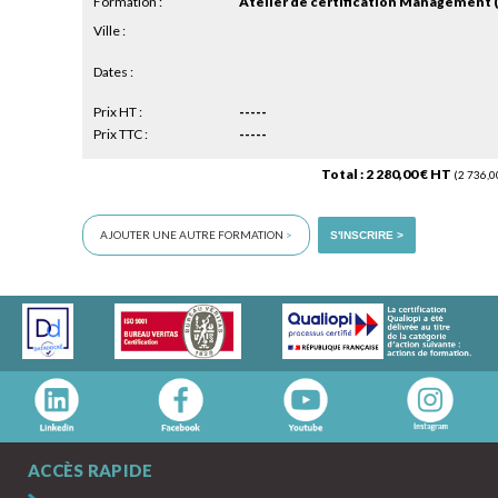
Formation :
Ville :
Dates :
Prix HT :
-----
Prix TTC :
-----
Total : 2 280,00 € HT
(2 736,0
AJOUTER UNE AUTRE FORMATION
>
S'INSCRIRE >
ACCÈS RAPIDE