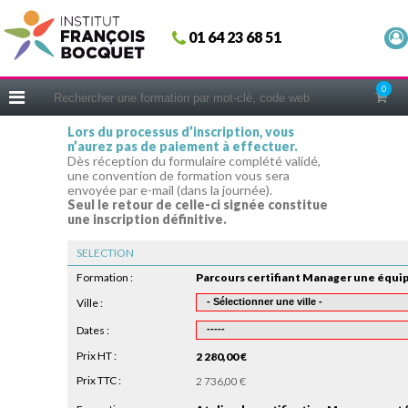
Fermer
01 64 23 68 51
ACCUEIL
FORMATIONS
0
CERIFICATIONS
Lors du processus d’inscription, vous
n’aurez pas de paiement à effectuer.
INTRAS | SUR-MESURE
Dès réception du formulaire complété validé,
une convention de formation vous sera
COACHING
envoyée par e-mail (dans la journée).
Seul le retour de celle-ci signée constitue
EN PRATIQUE
une inscription définitive.
NOUS CONNAÎTRE
SELECTION
CONSEILS MICRO-COACHING
Formation :
PODCAST
Ville :
Dates :
WEBINAIRES
Prix HT :
2 280,00 €
QUESTIONNAIRE GRATUIT
Prix TTC :
2 736,00 €