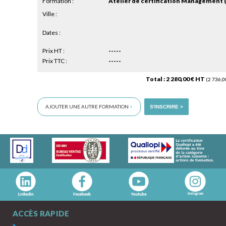
Formation :
Ville :
Dates :
Prix HT :
-----
Prix TTC :
-----
Total : 2 280,00 € HT
(2 736,0
AJOUTER UNE AUTRE FORMATION
>
S'INSCRIRE >
ACCÈS RAPIDE