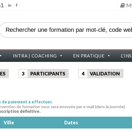
51
M
INTRA | COACHING
EN PRATIQUE
L'IN
ES
3
PARTICIPANTS
4
VALIDATION
as de paiement à effectuer.
nvention de formation vous sera envoyée par e-mail (dans la journée).
nscription définitive.
Ville
Dates