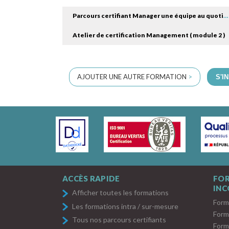
Parcours certifiant Manager une équipe au quotidien ( module 1 )
Atelier de certification Management ( module 2 )
AJOUTER UNE AUTRE FORMATION
>
S'I
ACCÈS RAPIDE
FO
IN
Afficher toutes les formations
Form
Les formations intra / sur-mesure
Form
Tous nos parcours certifiants
Form