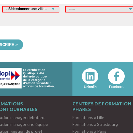
NSCRIRE >
RMATIONS
CENTRES DE FORMATION
CONTOURNABLES
PHARES
ation manager débutant
Formations à Lille
ation manager une équipe
Formations à Strasbourg
ation gestion de projet
Formations à Paris