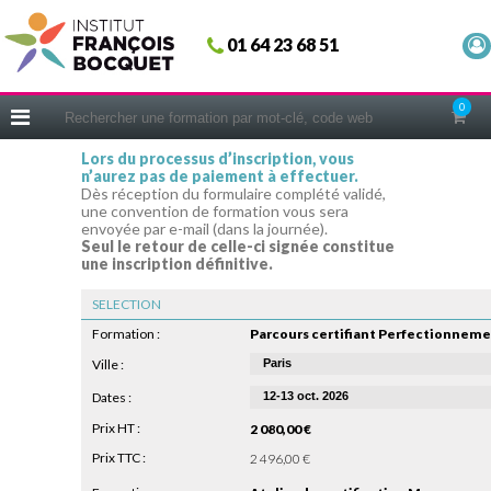
Fermer
01 64 23 68 51
ACCUEIL
FORMATIONS
0
CERIFICATIONS
Lors du processus d’inscription, vous
n’aurez pas de paiement à effectuer.
INTRAS | SUR-MESURE
Dès réception du formulaire complété validé,
une convention de formation vous sera
COACHING
envoyée par e-mail (dans la journée).
Seul le retour de celle-ci signée constitue
EN PRATIQUE
une inscription définitive.
NOUS CONNAÎTRE
SELECTION
CONSEILS MICRO-COACHING
Formation :
PODCAST
Ville :
Dates :
WEBINAIRES
Prix HT :
2 080,00 €
QUESTIONNAIRE GRATUIT
Prix TTC :
2 496,00 €