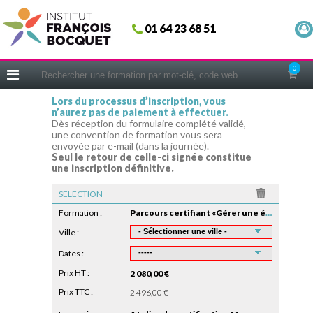
Fermer
01 64 23 68 51
ACCUEIL
FORMATIONS
0
CERIFICATIONS
Lors du processus d’inscription, vous
n’aurez pas de paiement à effectuer.
INTRAS | SUR-MESURE
Dès réception du formulaire complété validé,
une convention de formation vous sera
COACHING
envoyée par e-mail (dans la journée).
Seul le retour de celle-ci signée constitue
EN PRATIQUE
une inscription définitive.
NOUS CONNAÎTRE
SELECTION
CONSEILS MICRO-COACHING
Formation :
Parcours certifiant «Gérer une équipe» ( module 1 )
PODCAST
Ville :
Dates :
WEBINAIRES
Prix HT :
2 080,00 €
QUESTIONNAIRE GRATUIT
Prix TTC :
2 496,00 €