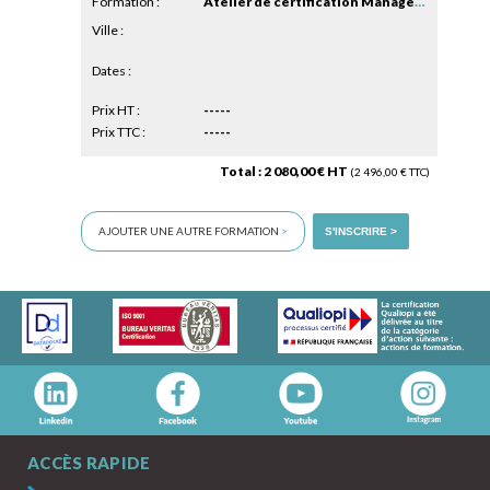
Formation :
Atelier de certification Management ( module 2 )
Ville :
Dates :
Prix HT :
-----
Prix TTC :
-----
Total : 2 080,00 € HT
(2 496,00 € TTC)
AJOUTER UNE AUTRE FORMATION
>
S'INSCRIRE >
ACCÈS RAPIDE