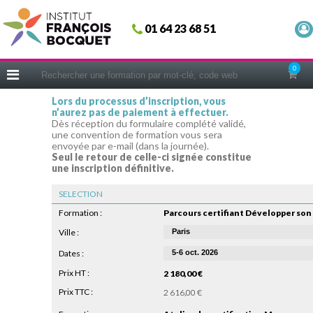
Fermer
01 64 23 68 51
ACCUEIL
FORMATIONS
0
CERIFICATIONS
Lors du processus d’inscription, vous
n’aurez pas de paiement à effectuer.
INTRAS | SUR-MESURE
Dès réception du formulaire complété validé,
une convention de formation vous sera
COACHING
envoyée par e-mail (dans la journée).
Seul le retour de celle-ci signée constitue
EN PRATIQUE
une inscription définitive.
NOUS CONNAÎTRE
SELECTION
CONSEILS MICRO-COACHING
Formation :
PODCAST
Ville :
Dates :
WEBINAIRES
Prix HT :
2 180,00 €
QUESTIONNAIRE GRATUIT
Prix TTC :
2 616,00 €