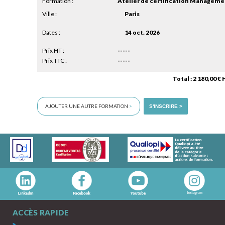
Formation :
Atelier de certification Managemen
Ville :
Paris
Dates :
14 oct. 2026
Prix HT :
-----
Prix TTC :
-----
Total : 2 180,00 €
AJOUTER UNE AUTRE FORMATION
>
S'INSCRIRE >
ACCÈS RAPIDE