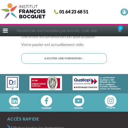
Fermer
01 64 23 68 51
ACCUEIL
FORMATIONS
0
CERIFICATIONS
Une erreur est survenue lors de l'ajout au panier
Votre panier est actuellement vide.
INTRAS | SUR-MESURE
COACHING
AJOUTER UNE FORMATION
>
EN PRATIQUE
NOUS CONNAÎTRE
CONSEILS MICRO-COACHING
PODCAST
WEBINAIRES
QUESTIONNAIRE GRATUIT
ACCÈS RAPIDE
Afficher toutes les formations