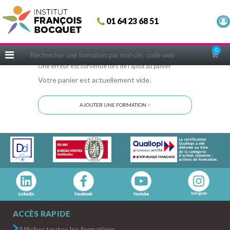
Fermer
01 64 23 68 51
ACCUEIL
FORMATIONS
0
CERIFICATIONS
Une erreur est survenue lors de l'ajout au panier
Votre panier est actuellement vide.
INTRAS | SUR-MESURE
COACHING
AJOUTER UNE FORMATION
>
EN PRATIQUE
NOUS CONNAÎTRE
CONSEILS MICRO-COACHING
PODCAST
WEBINAIRES
QUESTIONNAIRE GRATUIT
ACCÈS RAPIDE
Afficher toutes les formations