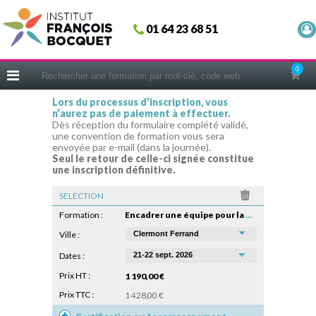
Fermer
01 64 23 68 51
ACCUEIL
FORMATIONS
0
CERIFICATIONS
Lors du processus d’inscription, vous
n’aurez pas de paiement à effectuer.
INTRAS | SUR-MESURE
Dès réception du formulaire complété validé,
une convention de formation vous sera
COACHING
envoyée par e-mail (dans la journée).
Seul le retour de celle-ci signée constitue
EN PRATIQUE
une inscription définitive.
NOUS CONNAÎTRE
SELECTION
CONSEILS MICRO-COACHING
Formation :
Encadrer une équipe pour la première fois
PODCAST
Ville :
Dates :
WEBINAIRES
Prix HT :
1 190,00 €
QUESTIONNAIRE GRATUIT
Prix TTC :
1 428,00 €