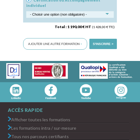
Certification ou Accompagnement
individuel
Total : 1 190,00 € HT
(1 428,00 € TTC)
AJOUTER UNE AUTRE FORMATION
>
S'INSCRIRE >
ACCÈS RAPIDE
Afficher toutes les formations
Les formations intra / sur-mesure
Tous nos parcours certifiants