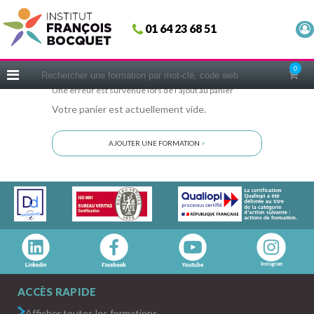
Fermer
01 64 23 68 51
ACCUEIL
FORMATIONS
0
CERIFICATIONS
Une erreur est survenue lors de l'ajout au panier
Votre panier est actuellement vide.
INTRAS | SUR-MESURE
COACHING
AJOUTER UNE FORMATION
>
EN PRATIQUE
NOUS CONNAÎTRE
CONSEILS MICRO-COACHING
PODCAST
WEBINAIRES
QUESTIONNAIRE GRATUIT
ACCÈS RAPIDE
Afficher toutes les formations