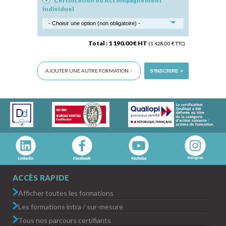
Certification ou Accompagnement
individuel
Total : 1 190,00 € HT
(1 428,00 € TTC)
AJOUTER UNE AUTRE FORMATION
>
S'INSCRIRE >
ACCÈS RAPIDE
Afficher toutes les formations
Les formations intra / sur-mesure
Tous nos parcours certifiants