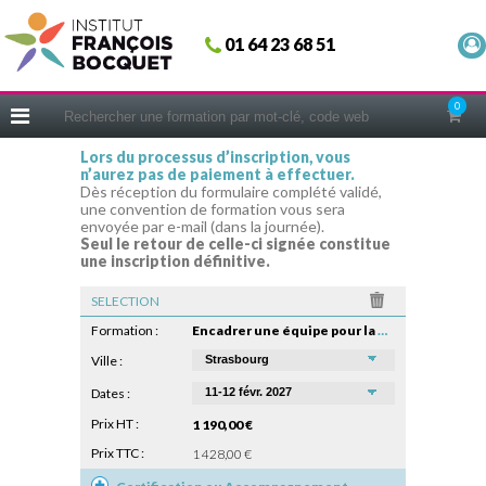
Fermer
01 64 23 68 51
ACCUEIL
FORMATIONS
0
CERIFICATIONS
Lors du processus d’inscription, vous
n’aurez pas de paiement à effectuer.
INTRAS | SUR-MESURE
Dès réception du formulaire complété validé,
une convention de formation vous sera
COACHING
envoyée par e-mail (dans la journée).
Seul le retour de celle-ci signée constitue
EN PRATIQUE
une inscription définitive.
NOUS CONNAÎTRE
SELECTION
CONSEILS MICRO-COACHING
Formation :
Encadrer une équipe pour la première fois
PODCAST
Ville :
Dates :
WEBINAIRES
Prix HT :
1 190,00 €
QUESTIONNAIRE GRATUIT
Prix TTC :
1 428,00 €