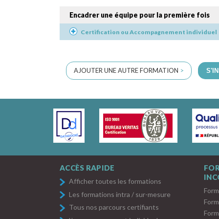
Encadrer une équipe pour la première fois
Certification ou Accompagnement individuel
AJOUTER UNE AUTRE FORMATION
>
S'I
ACCÈS RAPIDE
FO
IN
Afficher toutes les formations
Form
Les formations intra / sur-mesure
Form
Tous nos parcours certifiants
Form