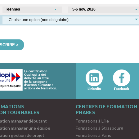
NSCRIRE >
RMATIONS
CENTRES DE FORMATION
CONTOURNABLES
PHARES
ation manager débutant
Formations à Lille
ation manager une équipe
Formations à Strasbourg
ation gestion de projet
Formations à Paris