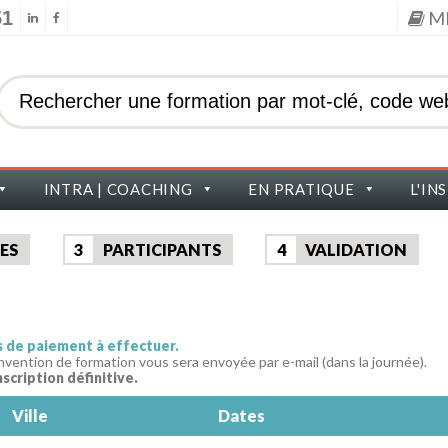
51
M
INTRA | COACHING
EN PRATIQUE
L'IN
ES
3
PARTICIPANTS
4
VALIDATION
as de paiement à effectuer.
nvention de formation vous sera envoyée par e-mail (dans la journée).
nscription définitive.
Ville
Dates