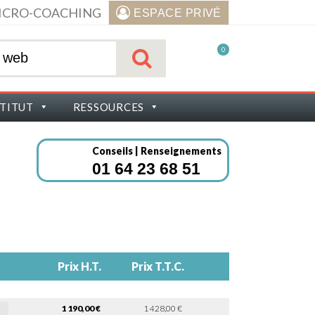
ICRO-COACHING
ESPACE PRIVÉ
0
STITUT
RESSOURCES
Conseils | Renseignements
01 64 23 68 51
Prix H.T.
Prix T.T.C.
1 190,00 €
1 428,00 €