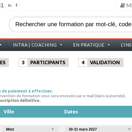
51
M
INTRA | COACHING
EN PRATIQUE
L'IN
ES
3
PARTICIPANTS
4
VALIDATION
as de paiement à effectuer.
nvention de formation vous sera envoyée par e-mail (dans la journée).
nscription définitive.
Ville
Dates