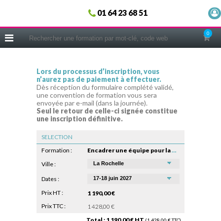
Fermer
01 64 23 68 51
ACCUEIL
0
FORMATIONS
CERIFICATIONS
Lors du processus d’inscription, vous
n’aurez pas de paiement à effectuer.
INTRAS | SUR-MESURE
Dès réception du formulaire complété validé,
une convention de formation vous sera
COACHING
envoyée par e-mail (dans la journée).
Seul le retour de celle-ci signée constitue
EN PRATIQUE
une inscription définitive.
NOUS CONNAÎTRE
SELECTION
CONSEILS MICRO-COACHING
Formation :
Encadrer une équipe pour la première fois
PODCAST
Ville :
Dates :
WEBINAIRES
Prix HT :
1 190,00 €
QUESTIONNAIRE GRATUIT
Prix TTC :
1 428,00 €
Total : 1 190,00 € HT
(1 428,00 € TTC)