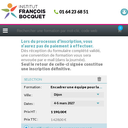
Fermer
01 64 23 68 51
ACCUEIL
FORMATIONS
0
CERIFICATIONS
Lors du processus d’inscription, vous
n’aurez pas de paiement à effectuer.
INTRAS | SUR-MESURE
Dès réception du formulaire complété validé,
une convention de formation vous sera
COACHING
envoyée par e-mail (dans la journée).
Seul le retour de celle-ci signée constitue
EN PRATIQUE
une inscription définitive.
NOUS CONNAÎTRE
SELECTION
CONSEILS MICRO-COACHING
Formation :
Encadrer une équipe pour la première fois
PODCAST
Ville :
Dates :
WEBINAIRES
Prix HT :
1 190,00 €
QUESTIONNAIRE GRATUIT
Prix TTC :
1 428,00 €