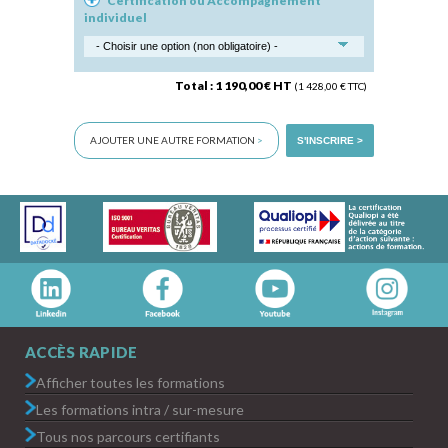
Certification ou Accompagnement
individuel
Total : 1 190,00 € HT
(1 428,00 € TTC)
AJOUTER UNE AUTRE FORMATION
>
S'INSCRIRE >
ACCÈS RAPIDE
Afficher toutes les formations
Les formations intra / sur-mesure
Tous nos parcours certifiants