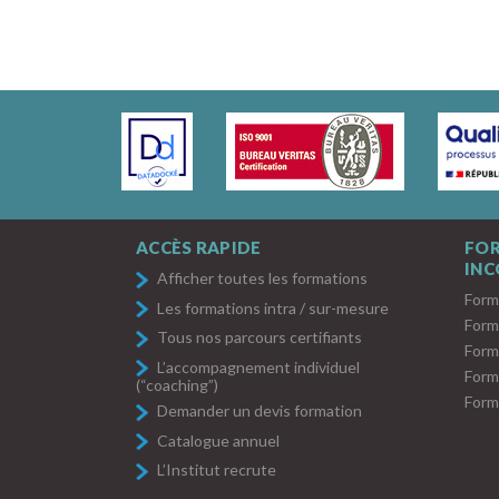
ACCÈS RAPIDE
FO
IN
Afficher toutes les formations
Form
Les formations intra / sur-mesure
Form
Tous nos parcours certifiants
Form
L’accompagnement individuel
Form
(“coaching”)
Form
Demander un devis formation
Catalogue annuel
L’Institut recrute