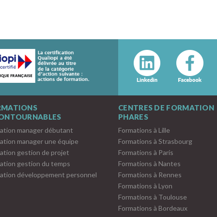
RMATIONS
CENTRES DE FORMATION
CONTOURNABLES
PHARES
ation manager débutant
Formations à Lille
ation manager une équipe
Formations à Strasbourg
ation gestion de projet
Formations à Paris
ation gestion du temps
Formations à Nantes
ation développement personnel
Formations à Rennes
Formations à Lyon
Formations à Toulouse
Formations à Bordeaux