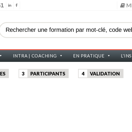
51
M
INTRA | COACHING
EN PRATIQUE
L'IN
ES
3
PARTICIPANTS
4
VALIDATION